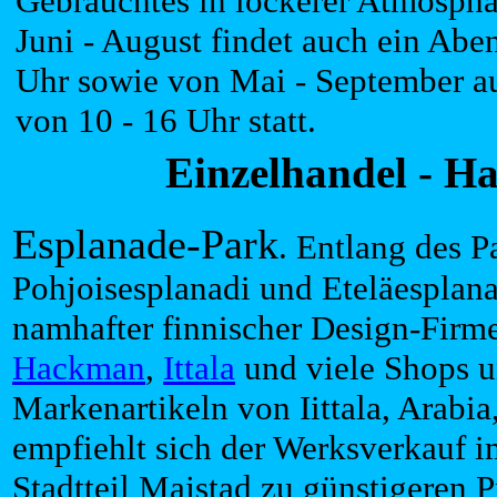
Gebrauchtes in lockerer Atmosph
Juni - August findet auch ein Abe
Uhr sowie von Mai - September a
von 10 - 16 Uhr statt.
Einzelhandel - Ha
Esplanade-Park
. Entlang des P
Pohjoisesplanadi und Eteläesplana
namhafter finnischer Design-Firm
Hackman
,
Ittala
und viele Shops u
Markenartikeln von Iittala, Arabia,
empfiehlt sich der Werksverkauf i
Stadtteil Majstad zu günstigeren P